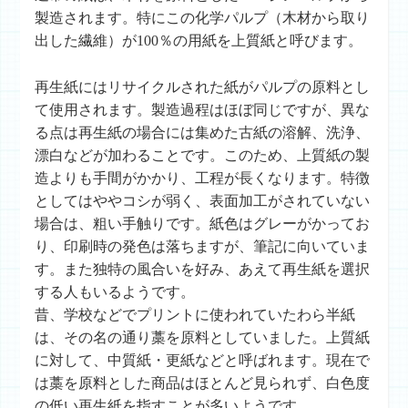
製造されます。特にこの化学パルプ（木材から取り
出した繊維）が100％の用紙を
上質紙
と呼びます。
再生紙にはリサイクルされた紙がパルプの原料とし
て使用されます。製造過程はほぼ同じですが、異な
る点は再生紙の場合には集めた古紙の溶解、洗浄、
漂白などが加わることです。このため、上質紙の製
造よりも手間がかかり、工程が長くなります。特徴
としてはややコシが弱く、表面加工がされていない
場合は、粗い手触りです。紙色はグレーがかってお
り、印刷時の発色は落ちますが、筆記に向いていま
す。また独特の風合いを好み、あえて再生紙を選択
する人もいるようです。
昔、学校などでプリントに使われていた
わら半紙
は、その名の通り藁を原料としていました。上質紙
に対して、中質紙・更紙などと呼ばれます。現在で
は藁を原料とした商品はほとんど見られず、白色度
の低い再生紙を指すことが多いようです。