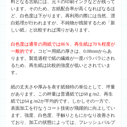
料となる古紙には、元々の印刷インクなどが残って
います。そのため、古紙配合率が高くなればなるほ
ど、白色度は下がります。再利用の際には当然、漂
白処理が行われますが、不純物が残留するため「新
しい紙」と比較すれば濁りがあります。
白色度は通常の用紙では86％、再生紙は70％程度が
一般的です
。コピー用紙の厚さは、0.08mmからあ
ります。製造過程で紙の繊維が一度バラバラにされ
るため、再生紙は比較的強度が低いとされていま
す。
紙の丈夫さや厚みを表す紙独特の単位として、坪量
があります。この秤量は普通紙では68ｇ/m2、再生
紙では64ｇ/m2が平均的です。しかしその一方で、
表面加工を行なうコート技術が飛躍的に向上してい
ます。強度、白色度、手触りともにかなり改善され
ており、加工の状態によっては、フレッシュパルプ