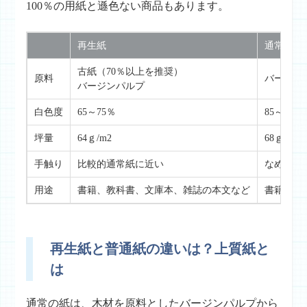
100％の用紙と遜色ない商品もあります。
再生紙
通常紙（
古紙（70％以上を推奨）
原料
バージン
バージンパルプ
白色度
65～75％
85～95％
坪量
64ｇ/m2
68ｇ/m2
手触り
比較的通常紙に近い
なめらか
用途
書籍、教科書、文庫本、雑誌の本文など
書籍、教
再生紙と普通紙の違いは？上質紙と
は
通常の紙は、木材を原料としたバージンパルプから