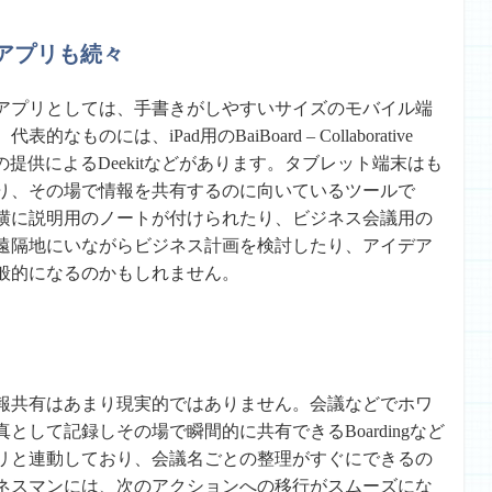
アプリも続々
アプリとしては、手書きがしやすいサイズのモバイル端
のには、iPad用のBaiBoard – Collaborative
発担当者の提供によるDeekitなどがあります。タブレット端末はも
り、その場で情報を共有するのに向いているツールで
横に説明用のノートが付けられたり、ビジネス会議用の
遠隔地にいながらビジネス計画を検討したり、アイデア
般的になるのかもしれません。
報共有はあまり現実的ではありません。会議などでホワ
して記録しその場で瞬間的に共有できるBoardingなど
リと連動しており、会議名ごとの整理がすぐにできるの
ネスマンには、次のアクションへの移行がスムーズにな