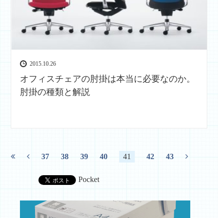
2015.10.26
オフィスチェアの肘掛は本当に必要なのか。
肘掛の種類と解説
37
38
39
40
41
42
43
Pocket