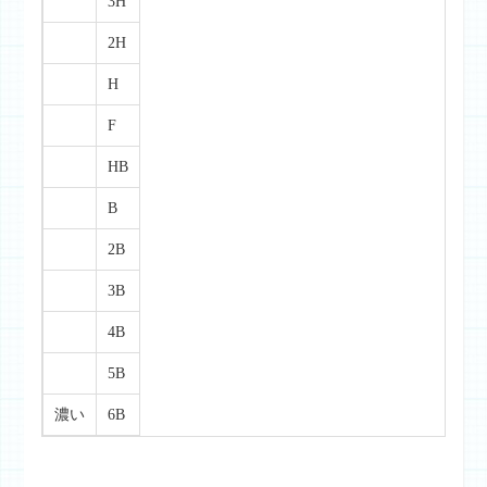
3H
2H
H
F
HB
B
2B
3B
4B
5B
濃い
6B