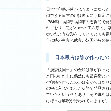
日本で印鑑が使われるようになった
認できる最古の印は国宝にも指定さ
1784年に福岡県福岡市の志賀島で
れており一辺が2.3cmの正方形で、
巻いたような形をしていてとても豪
年に時の皇帝光武帝が奴国からの使
日本最古は誰が作ったの
「漢委奴国王」の金印は誰が作った
水田の耕作中に偶然にも甚兵衛とい
の印鑑を作ったのかは定かではあり
の中に入れてあった状態で発見され
ていたという説もあり、その真相は
は様々な解釈が行われていますが、