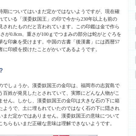
時期についてはいまだ定かではないようですが、現在確
れている「漢委奴国王」の印で今から230年以上も前の
発見されたものだと言われています。この印鑑は金で作ら
厚さが0.8cm、重さが100ｇでつまみの部分は蛇がとぐろを
華な印象を受けます。中国の古書「後漢書」には西暦57
者に印綬を授けたことがかいてあるようです。
？
のでしょうか。漢委奴国王の金印は、福岡市の志賀島で
う百姓が発見したとされていて、実際にどんな人物がこ
ません。しかし、漢委奴国王の金印は大きな石の下に箱
たようで、土に埋もれていたのではなく石の下に隠され
いまだ定かではありません。漢委奴国王の意味について
こちらもいまだ正確な意味は理解できないようです。