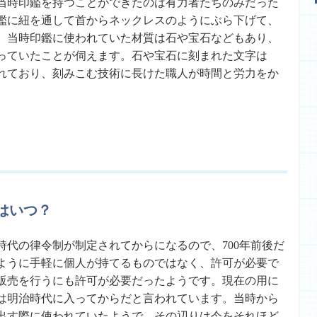
当時印鑑を持つことができたのは有力者たちのみだった
鑑に紐を通して首からネックレスのようにぶら下げて、
。当時印鑑に使われていた材質は石や宝石などもあり、
っていたことが伺えます。石や宝石に刻まれた文字は
られており、刻みこむ技術に長けた職人が時間と労力をか
。
はいつ？
時代の律令制が制定されてからになるので、700年前後だ
ように手軽に個人が持てるものではなく、許可が必要で
販売を行うにも許可が必要だったようです。現在の用に
は明治時代に入ってからだと言われています。当時から
出す際に使われていたようで、その辺りは今をそれほど