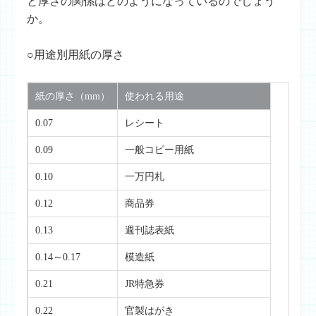
と厚さの関係はどのようになっているのでしょう
か。
○用途別用紙の厚さ
紙の厚さ（mm）
使われる用途
0.07
レシート
0.09
一般コピー用紙
0.10
一万円札
0.12
商品券
0.13
週刊誌表紙
0.14～0.17
模造紙
0.21
JR特急券
0.22
官製はがき