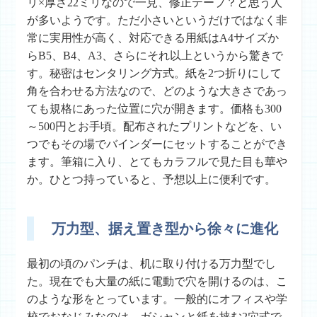
リ×厚さ22ミリなので一見、修正テープ？と思う人
が多いようです。ただ小さいというだけではなく非
常に実用性が高く、対応できる用紙はA4サイズか
らB5、B4、A3、さらにそれ以上というから驚きで
す。秘密はセンタリング方式。紙を2つ折りにして
角を合わせる方法なので、どのような大きさであっ
ても規格にあった位置に穴が開きます。価格も300
～500円とお手頃。配布されたプリントなどを、い
つでもその場でバインダーにセットすることができ
ます。筆箱に入り、とてもカラフルで見た目も華や
か。ひとつ持っていると、予想以上に便利です。
万力型、据え置き型から徐々に進化
最初の頃のパンチは、机に取り付ける万力型でし
た。現在でも大量の紙に電動で穴を開けるのは、こ
のような形をとっています。一般的にオフィスや学
校でおなじみなのは、ガシャンと紙を挟む2穴式で