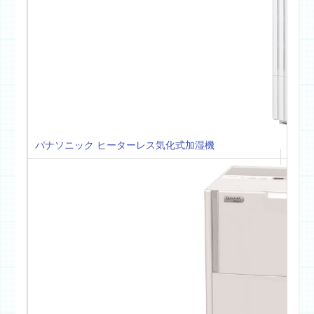
～64
パナソニック ヒーターレス気化式加湿機
木造
プレ