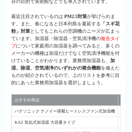
存の目的で美術館などでも導入されています。
最近注目されているのは
PM2.5対策
が挙げられま
す。また、春になると日本列島を蔓延する
「スギ花
粉」対策
としてもこれらの空調機のニーズが広まっ
ています。加湿器・除湿器・空気清浄機の
複合タイ
プ
について家庭用の加湿器を調べてみると、多くの
メーカーの機種は加湿だけでなく空気清浄機能を付
けていることがわかります。業務用加湿器も、
加
湿、除湿、空気清浄のいずれかの複合機能
を備えた
ものが紹介されているので、上のリストを参考に目
的にあった業務用加湿器を選択しましょう。
おすすめ商品
商品
パナソニック ナノイー搭載ヒートレスファン式加湿機
詳し
KAZ 気化式加湿器 大容量タイプ
詳し