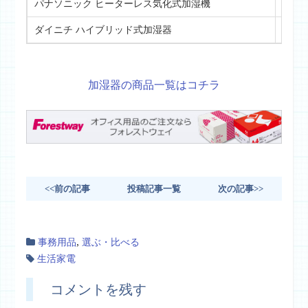
パナソニック ヒーターレス気化式加湿機
詳し
ダイニチ ハイブリッド式加湿器
詳し
加湿器の商品一覧はコチラ
<<前の記事
投稿記事一覧
次の記事>>
,
事務用品
選ぶ・比べる
生活家電
コメントを残す