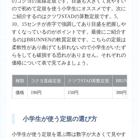
のコクヨの直線定規です。目盛も大きくて見やすい
ので初めて定規を使う小学生にオススメです。次に
ご紹介するのはクツワSTADの算数定規です。5、
10、15センチが赤字で強調してあり目盛を把握しや
すくなっているのがポイントです。最後にご紹介す
るのはBRUNNENの軟質定規です。こちらの定規は
柔軟性があり曲げても折れないので小学生がいたず
らをしても破損する恐れがありません。それぞれの
価格について表で見てみましょう。
種類
コクヨ直線定規
クツワSTAD算数定規
BRUNNE
価格
190円
150円
380円
小学生が使う定規の選び方
小学生が使う定規を選ぶ際は数字が大きくて見やす