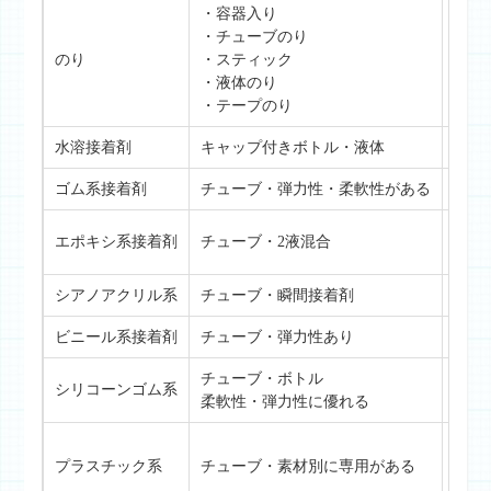
・容器入り
・チューブのり
のり
・スティック
主に
・液体のり
・テープのり
水溶接着剤
キャップ付きボトル・液体
木工
ゴム系接着剤
チューブ・弾力性・柔軟性がある
ゴム
金属
エポキシ系接着剤
チューブ・2液混合
・コ
シアノアクリル系
チューブ・瞬間接着剤
ガラ
ビニール系接着剤
チューブ・弾力性あり
塩化
チューブ・ボトル
シリコーンゴム系
シリ
柔軟性・弾力性に優れる
AB
プラスチック系
チューブ・素材別に専用がある
・ア
・ポ