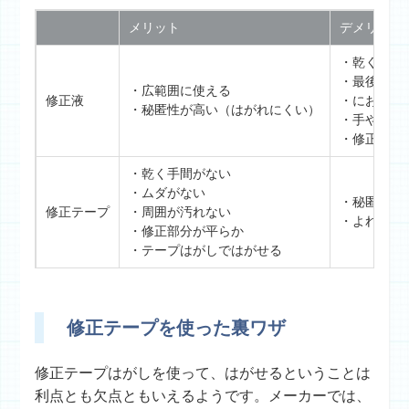
メリット
デメリット
・乾くのに
・最後まで
・広範囲に使える
修正液
・においが
・秘匿性が高い（はがれにくい）
・手や衣服
・修正部分
・乾く手間がない
・ムダがない
・秘匿性が
修正テープ
・周囲が汚れない
・よれやす
・修正部分が平らか
・テープはがしではがせる
修正テープを使った裏ワザ
修正テープはがしを使って、はがせるということは
利点とも欠点ともいえるようです。メーカーでは、