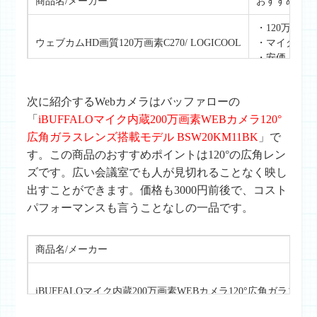
商品名/メーカー
おすすめポイ
・120万画素
ウェブカムHD画質120万画素C270/ LOGICOOL
・マイク内蔵
・安価
次に紹介するWebカメラはバッファローの
「
iBUFFALOマイク内蔵200万画素WEBカメラ120°
広角ガラスレンズ搭載モデル BSW20KM11BK
」で
す。この商品のおすすめポイントは120°の広角レン
ズです。広い会議室でも人が見切れることなく映し
出すことができます。価格も3000円前後で、コスト
パフォーマンスも言うことなしの一品です。
商品名/メーカー
iBUFFALOマイク内蔵200万画素WEBカメラ120°広角ガラスレン