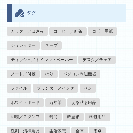
タグ
カッター／はさみ
コーヒー／紅茶
コピー用紙
シュレッダー
テープ
ティッシュ／トイレットペーパー
デスク／チェア
ノート／付箋
のり
パソコン周辺機器
ファイル
プリンター／インク
ペン
ホワイトボード
万年筆
切る貼る用品
印鑑／スタンプ
封筒
救急箱
梱包用品
洗剤・清掃用品
生活家電
金庫
電卓