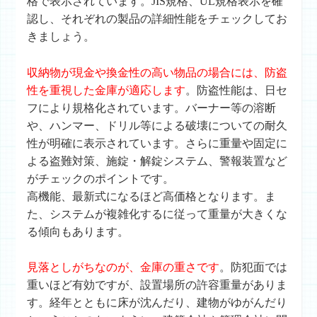
格で表示されています。JIS規格、UL規格表示を確
認し、それぞれの製品の詳細性能をチェックしてお
きましょう。
収納物が現金や換金性の高い物品の場合には、防盗
性を重視した金庫が適応します
。防盗性能は、日セ
フにより規格化されています。バーナー等の溶断
や、ハンマー、ドリル等による破壊についての耐久
性が明確に表示されています。さらに重量や固定に
よる盗難対策、施錠・解錠システム、警報装置など
がチェックのポイントです。
高機能、最新式になるほど高価格となります。ま
た、システムが複雑化するに従って重量が大きくな
る傾向もあります。
見落としがちなのが、金庫の重さです
。防犯面では
重いほど有効ですが、設置場所の許容重量がありま
す。経年とともに床が沈んだり、建物がゆがんだり