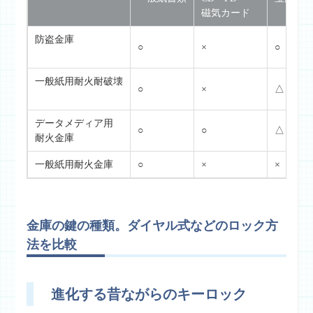
磁気カード
防盗金庫
○
×
○
一般紙用耐火耐破壊
○
×
△
データメディア用
○
○
△
耐火金庫
一般紙用耐火金庫
○
×
×
金庫の鍵の種類。ダイヤル式などのロック方
法を比較
進化する昔ながらのキーロック