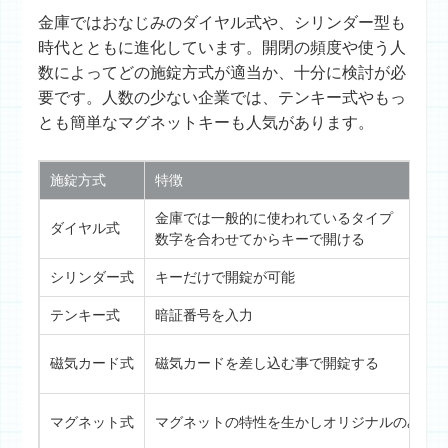
金庫ではおなじみの
ダイヤル式
や、
シリンダー型
も
時代とともに進化しています。開閉の頻度や使う人
数によってどの施錠方式が適当か、十分に検討が必
要です。人数の少ない企業では、
テンキー式
やもっ
とも簡単な
マグネットキー
も人気があります。
施錠方式
特徴
金庫では一般的に使われているタイプ
ダイヤル式
数字を合わせてからキーで開ける
シリンダー式
キーだけで開錠が可能
テンキー式
暗証番号を入力
磁気カード式
磁気カードを差し込む事で開錠する
マグネット式
マグネットの特性を生かしオリジナルのみで