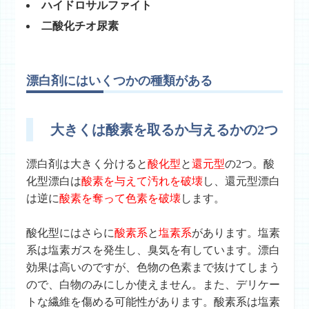
ハイドロサルファイト
二酸化チオ尿素
漂白剤にはいくつかの種類がある
大きくは酸素を取るか与えるかの2つ
漂白剤は大きく分けると
酸化型
と
還元型
の2つ。酸
化型漂白は
酸素を与えて汚れを破壊
し、還元型漂白
は逆に
酸素を奪って色素を破壊
します。
酸化型にはさらに
酸素系
と
塩素系
があります。塩素
系は塩素ガスを発生し、臭気を有しています。漂白
効果は高いのですが、色物の色素まで抜けてしまう
ので、白物のみにしか使えません。また、デリケー
トな繊維を傷める可能性があります。酸素系は塩素