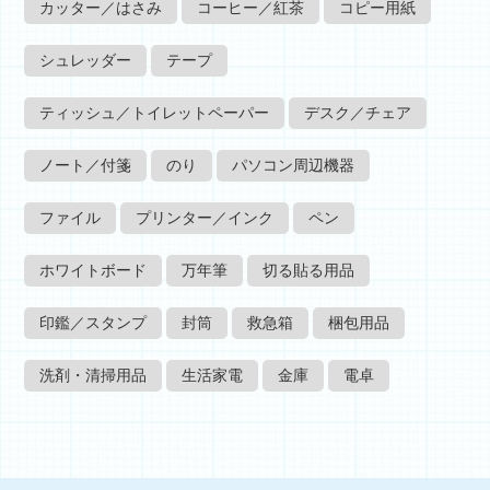
カッター／はさみ
コーヒー／紅茶
コピー用紙
シュレッダー
テープ
ティッシュ／トイレットペーパー
デスク／チェア
ノート／付箋
のり
パソコン周辺機器
ファイル
プリンター／インク
ペン
ホワイトボード
万年筆
切る貼る用品
印鑑／スタンプ
封筒
救急箱
梱包用品
洗剤・清掃用品
生活家電
金庫
電卓