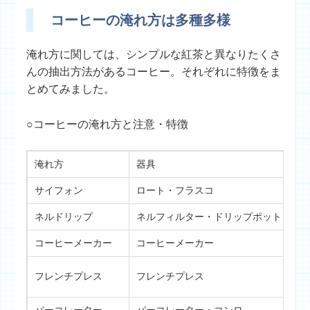
コーヒーの淹れ方は多種多様
淹れ方に関しては、シンプルな紅茶と異なりたくさ
んの抽出方法があるコーヒー。それぞれに特徴をま
とめてみました。
○コーヒーの淹れ方と注意・特徴
淹れ方
器具
特
サイフォン
ロート・フラスコ
演
ネルドリップ
ネルフィルター・ドリップポット
柔
コーヒーメーカー
コーヒーメーカー
手
フレンチプレス
フレンチプレス
コ