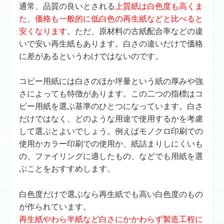
通常、品質の良いとされる
上質紙は白色度も高くま
た、価格も一般的に低白色の再生紙などと比べると
安くなります
。ただ、原材料の古紙配合率などの違
いで安い再生紙もあります。白さの違いだけで価格
に差があるというわけではないのです。
コピー用紙には
白さ
のほか
坪量
という紙の厚みや強
さによっても特徴があります。この二つの指標はコ
ピー用紙を選ぶ基準のひとつになっています。白さ
だけではなく、どのような用途で使用するかを考慮
して選ぶとよいでしょう。例えばモノクロ印刷での
使用かカラー印刷での使用か、紙詰まりしにくいも
の、ファイリングに適したもの、などでも用紙を選
ぶことをおすすめします。
白色度だけで選ぶなら再生紙でも高い白色度のもの
が作られています。
再生紙やわら半紙など白さにかかわらず製造工程に