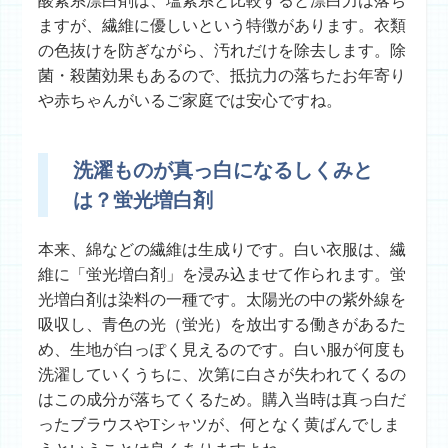
酸素系漂白剤は、塩素系と比較すると漂白力は落ち
ますが、繊維に優しいという特徴があります。衣類
の色抜けを防ぎながら、汚れだけを除去します。除
菌・殺菌効果もあるので、抵抗力の落ちたお年寄り
や赤ちゃんがいるご家庭では安心ですね。
洗濯ものが真っ白になるしくみと
は？蛍光増白剤
本来、綿などの繊維は生成りです。白い衣服は、繊
維に「蛍光増白剤」を浸み込ませて作られます。蛍
光増白剤は染料の一種です。太陽光の中の紫外線を
吸収し、青色の光（蛍光）を放出する働きがあるた
め、生地が白っぽく見えるのです。白い服が何度も
洗濯していくうちに、次第に白さが失われてくるの
はこの成分が落ちてくるため。購入当時は真っ白だ
ったブラウスやTシャツが、何となく黄ばんでしま