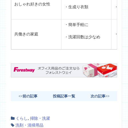
おしゃれ好きの女性
・生成り衣類
・蛍光
・簡単手軽に
共働きの家庭
・ジェ
・洗濯回数は少なめ
<<前の記事
投稿記事一覧
次の記事>>
,
くらし
掃除・洗濯
洗剤・清掃用品