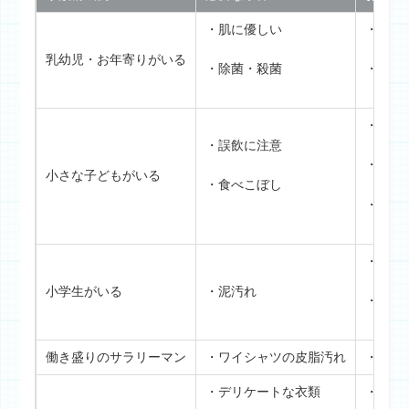
・肌に優しい
・粉末
乳幼児・お年寄りがいる
・除菌・殺菌
・酸素
・ジェ
・誤飲に注意
・液体
小さな子どもがいる
・食べこぼし
・酸素
・粉末
小学生がいる
・泥汚れ
・酸素
働き盛りのサラリーマン
・ワイシャツの皮脂汚れ
・液体
・デリケートな衣類
・中性