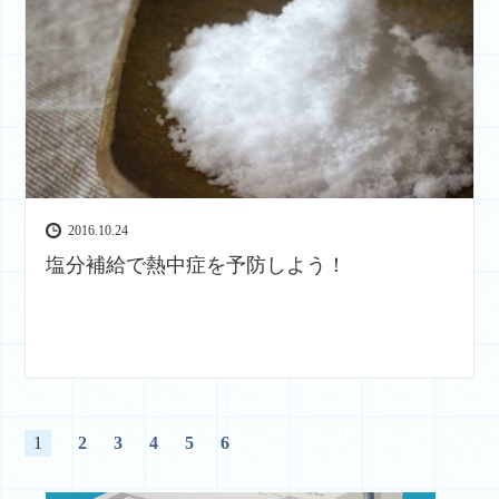
2016.10.24
塩分補給で熱中症を予防しよう！
1
2
3
4
5
6